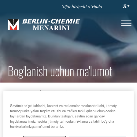
UZ
Sifat birinchi o‘rinda
Bog'lanish uchun ma'lumot
BOSH SAHIFA
BOG'LANISH UCHUN MA'LUMOT
Saytimiz toʻgʻri ishlashi, kontent va reklamalar moslashtirilishi, ijtimoiy
tarmoq funksiyalari taqdim etilishi va trafikni tahlil qilish uchun cookie
fayllardan foydalanamiz. Bundan tashqari, saytimizdan qanday
Qаndаy bоrish mumkin
foydalanganingiz haqida ijtimoiy tarmoqlar, reklama va tahlil boʻyicha
hamkorlarimizga maʼlumot beramiz.