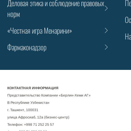
Деловая этика и соблюдение правовых
Пе
норм
Ос
«Честная игра Менарини»
На
Фармаконадзор
КОНТАКТНАЯ ИНФОРМАЦИЯ
Представительство Компании «Берлин-Хеми АГ»
В Республике Узбекистан
г. Ташкент, 100031
улица Афросиаб, 12а (бизнес-центр)
Телефон: +998 71 252 25 57