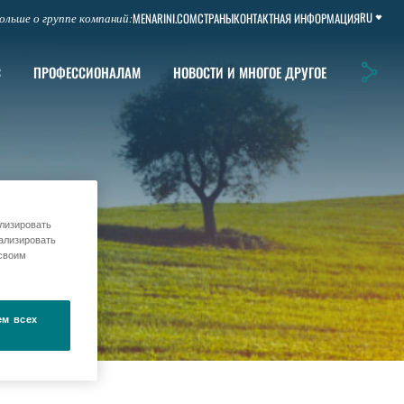
RU
MENARINI.COM
СТРАНЫ
КОНТАКТНАЯ ИНФОРМАЦИЯ
ольше о группе компаний:
С
ПРОФЕССИОНАЛАМ
НОВОСТИ И МНОГОЕ ДРУГОЕ
ализировать
ализировать
 своим
ем всех