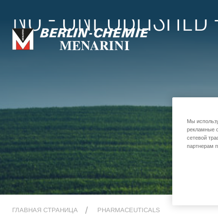
NO - UNPUBLISHED - 
Мы использу
рекламные о
сетевой тра
партнерам п
ГЛАВНАЯ СТРАНИЦА
PHARMACEUTICALS