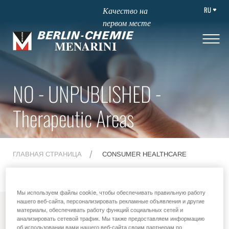
RU
Качество на
первом месте
NO - UNPUBLISHED -
Therapeutic Areas
ГЛАВНАЯ СТРАНИЦА
CONSUMER HEALTHCARE
Мы используем файлы cookie, чтобы обеспечивать правильную работу
нашего веб-сайта, персонализировать рекламные объявления и другие
MENU
материалы, обеспечивать работу функций социальных сетей и
анализировать сетевой трафик. Мы также предоставляем информацию
об использовании вами нашего веб-сайта своим партнерам по